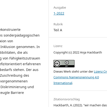
Ausgabe
1-2022
Rubrik
konstruierte
Teil A
des sonderpädagogischen
xion von
Lizenz
r Inklusion genommen. In
bilitäten, die als
Copyright (c) 2022 Anja Hackbarth
g von Fähigkeitszutrauen
fizitorientiert erfahrenen
edarfs stehen. Der aus
Dieses Werk steht unter der
Lizenz Cr
r Zuschreibung des
Commons Namensnennung 4.0
14) vorgenommenen
International
.
r Diskriminierung und
zeugte Barriere
Zitationsvorschlag
Hackbarth, A. (2022). "wir machen das