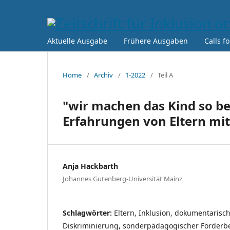
Aktuelle Ausgabe
Frühere Ausgaben
Calls f
Home
/
Archiv
/
1-2022
/
Teil A
"wir machen das Kind so be
Erfahrungen von Eltern mit
Anja Hackbarth
Johannes Gutenberg-Universität Mainz
Schlagwörter:
Eltern, Inklusion, dokumentarisc
Diskriminierung, sonderpädagogischer Förderbe