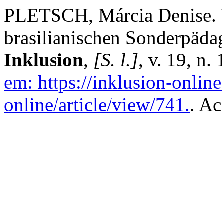
PLETSCH, Márcia Denise. W
brasilianischen Sonderpäda
Inklusion
,
[S. l.]
, v. 19, n
em: https://inklusion-onlin
online/article/view/741.
. Ac